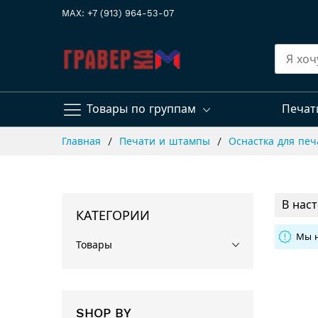
MAX: +7 (913) 964-53-07
Товары по группам
Печат
Skip
Главная
Печати и штампы
Оснастка для пе
to
Content
В нас
КАТЕГОРИИ
Мы н
Товары
SHOP BY