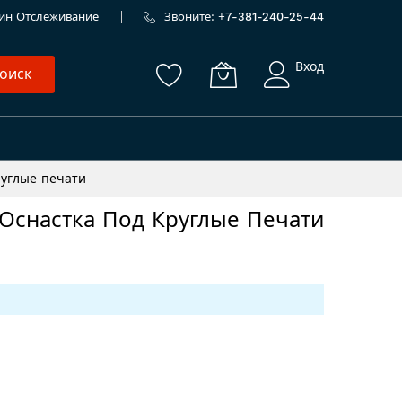
ин
Отслеживание
Звоните: +
7-381-240-25-44
Вход
оиск
руглые печати
Оснастка Под Круглые Печати