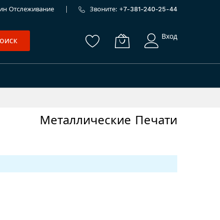
ин
Отслеживание
Звоните: +
7-381-240-25-44
Вход
оиск
Металлические Печати