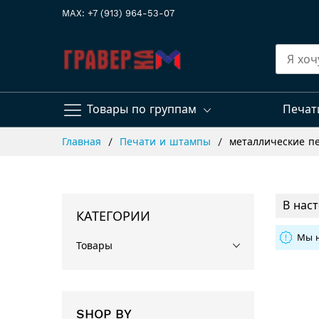
MAX: +7 (913) 964-53-07
Товары по группам
Печат
Skip
Главная
Печати и штампы
металлические п
to
Content
В нас
КАТЕГОРИИ
Мы н
Товары
SHOP BY