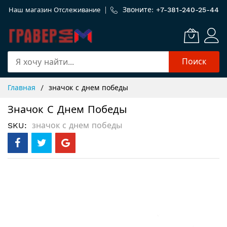
Звоните: +
7-381-240-25-44
Наш магазин
Отслеживание
Поиск
Skip
Главная
значок с днем победы
to
Content
Значок С Днем Победы
SKU
значок с днем победы
Пропустить
и
перейти
к
галереям