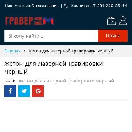
Звоните: +
7-381-240-25-44
Наш магазин
Отслеживание
Поиск
Skip
Главная
жетон для лазерной гравировки черный
to
Content
Жетон Для Лазерной Гравировки
Черный
SKU
жетон для лазерной гравировки черный
Пропустить
и
перейти
к