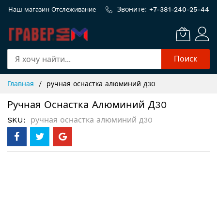
Звоните: +
7-381-240-25-44
Наш магазин
Отслеживание
Поиск
Skip
Главная
ручная оснастка алюминий д30
to
Content
Ручная Оснастка Алюминий Д30
SKU
ручная оснастка алюминий д30
Пропустить
и
перейти
к
галереям