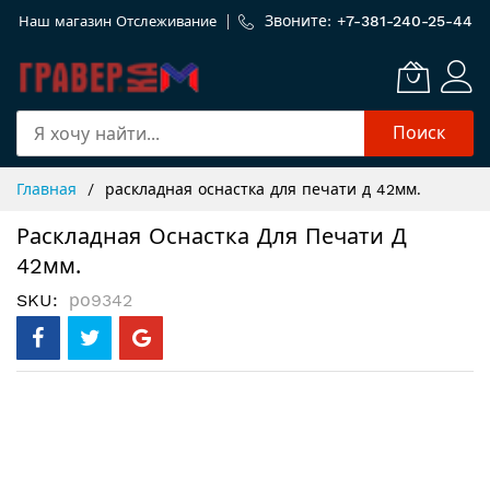
Звоните: +
7-381-240-25-44
Наш магазин
Отслеживание
Поиск
Skip
Главная
раскладная оснастка для печати д 42мм.
to
Content
Раскладная Оснастка Для Печати Д
42мм.
SKU
ро9342
Пропустить
и
перейти
к