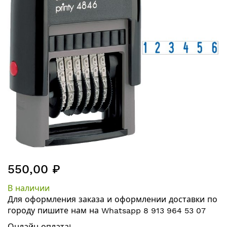
изображений
Перейти
550,00 ₽
к
началу
В наличии
галереи
Для оформления заказа и оформлении
доставки по
изображений
городу
пишите нам на
Whatsapp 8 913 964 53 07
Онлайн оплата!