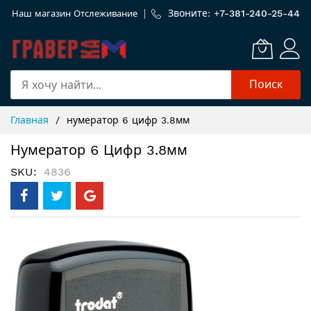
Звоните: +
7-381-240-25-44
Наш магазин
Отслеживание
Поиск
Skip
Главная
нумератор 6 цифр 3.8мм
to
Content
Нумератор 6 Цифр 3.8мм
SKU
4836
Пропустить
и
перейти
к
галереям