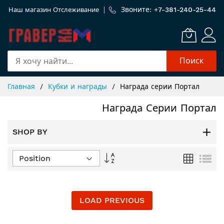
Звоните: +
7-381-240-25-44
Наш магазин
Отслеживание
Поиск
Skip
Главная
Кубки и награды
Награда серии Портал
to
Content
Награда Серии Портал
SHOP BY
Задать
Сетка
Спи
направление
по
убыванию
LOAD PREVIOUS