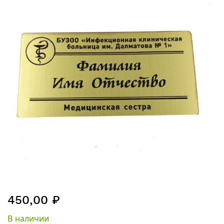
перейти
к
галереям
изображений
Перейти
450,00 ₽
к
началу
В наличии
галереи