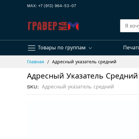
MAX: +7 (913) 964-53-07
Товары по группам
Печат
Skip
Главная
Адресный указатель средний
to
Content
Адресный Указатель Средний
SKU
Адресный указатель средний
Пропустить
и
перейти
к
галереям
изображений